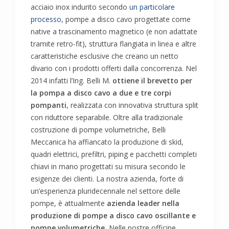
acciaio inox indurito secondo
un particolare
processo
, pompe a disco cavo progettate come
native a trascinamento magnetico (e non adattate
tramite retro-fit), struttura flangiata in linea e altre
caratteristiche esclusive che creano un netto
divario con i prodotti offerti dalla concorrenza. Nel
2014 infatti l’Ing. Belli M.
ottiene il brevetto per
la pompa a disco cavo a due e tre corpi
pompanti
, realizzata con innovativa struttura split
con riduttore separabile. Oltre alla tradizionale
costruzione di pompe volumetriche, Belli
Meccanica ha affiancato la produzione di skid,
quadri elettrici, prefiltri, piping e pacchetti completi
chiavi in mano progettati su misura secondo le
esigenze dei clienti. La nostra azienda, forte di
un’esperienza pluridecennale nel settore delle
pompe, è attualmente
azienda leader nella
produzione di pompe a disco cavo oscillante e
pompe volumetriche.
Nelle nostre officine